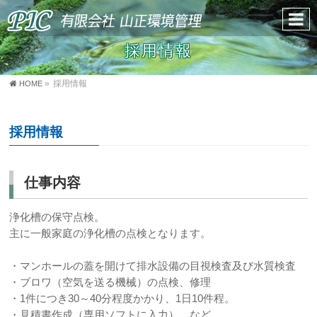
採用情報
»
HOME
採用情報
採用情報
仕事内容
浄化槽の保守点検。
主に一般家庭の浄化槽の点検となります。
・マンホールの蓋を開けて排水設備の目視検査及び水質検査
・ブロワ（空気を送る機械）の点検、修理
・1件につき30～40分程度かかり、1日10件程。
・見積書作成（専用ソフトに入力）、など